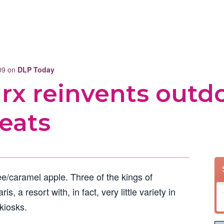
009 on
DLP Today
rx reinvents outd
eats
ee/caramel apple. Three of the kings of
, a resort with, in fact, very little variety in
 kiosks.