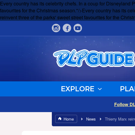
Every country has its celebrity chefs. In a coup for Disneyland P
favourites for the Christmas season."/>
Every country has its cel
reinvent three of the parks' sweet street favourites for the Chri
EXPLORE
PLA
Follow D
Home
News
Thierry Marx rein