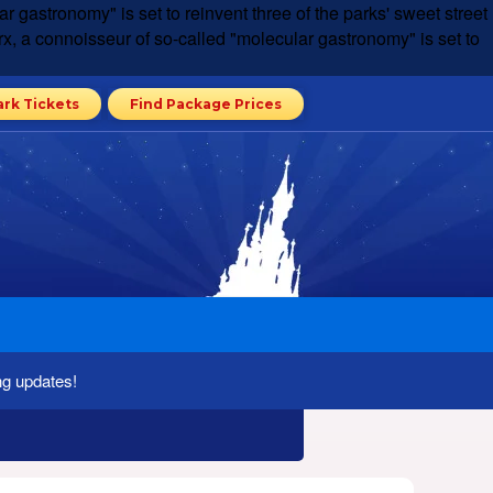
r gastronomy" is set to reinvent three of the parks' sweet street
rx, a connoisseur of so-called "molecular gastronomy" is set to
ark Tickets
Find Package Prices
ng updates!