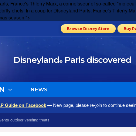
aris, France's Thierry Marx, a connoisseur of so-called "molecula
ebrity chefs. In a coup for Disneyland Paris, France's Thierry Ma
stmas season.">
Browse Disney Store
Buy P
Disneyland
Paris discovered
®
N
NEWS
LP Guide on Facebook
— New page, please re-join to continue seei
vents outdoor vending treats