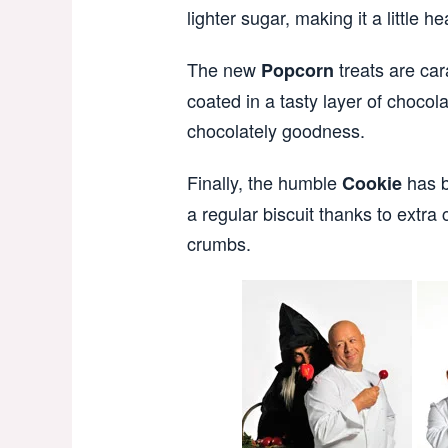
lighter sugar, making it a little hea
The new
treats are ca
Popcorn
coated in a tasty layer of chocol
chocolately goodness.
Finally, the humble
has b
Cookie
a regular biscuit thanks to extra
crumbs.