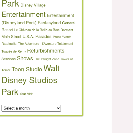
Park
Disney Village
Entertainment
Entertainment
(Disneyland Park)
Fantasyland
General
Resort
Le Château de la Belle au Bois Dormant
Parades
Main Street U.S.A.
Press Events
Ratatouille: The Adventure - L’Aventure Totalement
Refurbishments
Toquée de Rémy
Shows
Seasons
The Twilight Zone Tower of
Walt
Toon Studio
Terror
Disney Studios
Park
Your Visit